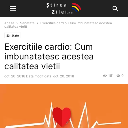
Acasă
Sănătate
Exercitiile cardio: Cum imbunatatesc acestea
calitatea vietii
Sănătate
Exercitiile cardio: Cum
imbunatatesc acestea
calitatea vietii
151
0
oct. 20, 2018
Data modificata: oct. 20, 2018