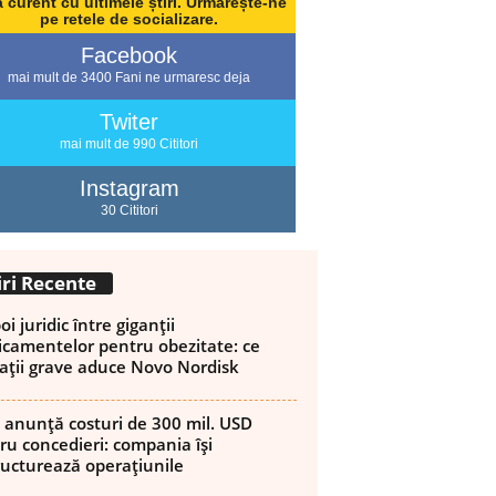
a curent cu ultimele știri. Urmărește-ne
pe retele de socializare.
Facebook
mai mult de 3400 Fani ne urmaresc deja
Twiter
mai mult de 990 Cititori
Instagram
30 Cititori
iri Recente
i juridic între giganții
ReddIt
Email
Imprimare
Tumblr
camentelor pentru obezitate: ce
ații grave aduce Novo Nordisk
 anunță costuri de 300 mil. USD
ru concedieri: compania își
ructurează operațiunile