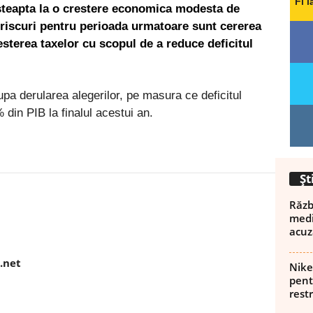
Fi l
steapta la o crestere economica modesta de
 riscuri pentru perioada urmatoare sunt cererea
esterea taxelor cu scopul de a reduce deficitul
dupa derularea alegerilor, pe masura ce deficitul
din PIB la finalul acestui an.
Șt
Războ
Pinterest
WhatsApp
Linkedin
medi
acuz
.net
Nike
pent
rest