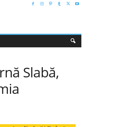
rnă Slabă,
omia