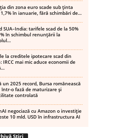
ația din zona euro scade sub ținta
 1,7% în ianuarie, fără schimbări de...
d SUA–India: tarifele scad de la 50%
8% în schimbul renunțării la
lul...
le la creditele ipotecare scad din
: IRCC mai mic aduce economii de
...
 un 2025 record, Bursa românească
 într-o fază de maturizare și
ilitate controlată
AI negociază cu Amazon o investiție
este 10 mld. USD în infrastructura AI
Arhivă
hivă Știri
Știri