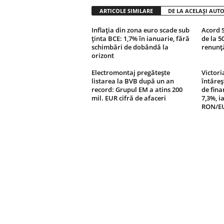
ARTICOLE SIMILARE
DE LA ACELAȘI AUT
Inflația din zona euro scade sub
Acord S
ținta BCE: 1,7% în ianuarie, fără
de la 5
schimbări de dobândă la
renunță
orizont
Electromontaj pregătește
Victori
listarea la BVB după un an
întăreș
record: Grupul EM a atins 200
de fin
mil. EUR cifră de afaceri
7,3%, i
RON/E