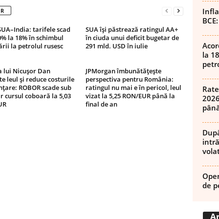
Infl
OR
BCE:
UA–India: tarifele scad
SUA își păstrează ratingul AA+
0% la 18% în schimbul
în ciuda unui deficit bugetar de
Acor
rii la petrolul rusesc
291 mld. USD în iulie
la 1
petro
a lui Nicușor Dan
JPMorgan îmbunătățește
te leul și reduce costurile
perspectiva pentru România:
anțare: ROBOR scade sub
ratingul nu mai e în pericol, leul
Rate
ar cursul coboară la 5,03
vizat la 5,25 RON/EUR până la
2026
UR
final de an
până
După
intră
volat
Open
de p
Ar