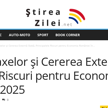
C
AUTO-MOTO
SPORT
BOOK CORNER
elor și Cererea Externă Slabă, Principalele Riscuri pentru Economia României în...
xelor și Cererea Exte
 Riscuri pentru Econ
 2025
0