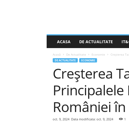
S
ACASA
DE ACTUALITATE
IT&
t
i
Acasă
De Actualitate
Economie
Creșterea Tax
r
DE ACTUALITATE
ECONOMIE
e
Creșterea Ta
a
Z
i
Principalele
l
e
i
României în
.
n
e
oct. 9, 2024
Data modificata: oct. 9, 2024
1
t