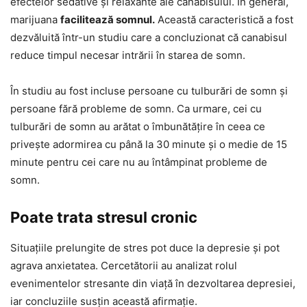
efectelor sedative și relaxante ale canabisului. În general,
marijuana
facilitează somnul.
Această caracteristică a fost
dezvăluită într-un studiu care a concluzionat că canabisul
reduce timpul necesar intrării în starea de somn.
În studiu au fost incluse persoane cu tulburări de somn și
persoane fără probleme de somn. Ca urmare, cei cu
tulburări de somn au arătat o îmbunătățire în ceea ce
privește adormirea cu până la 30 minute și o medie de 15
minute pentru cei care nu au întâmpinat probleme de
somn.
Poate trata stresul cronic
Situațiile prelungite de stres pot duce la depresie și pot
agrava anxietatea. Cercetătorii au analizat rolul
evenimentelor stresante din viață în dezvoltarea depresiei,
iar concluziile susțin această afirmație.