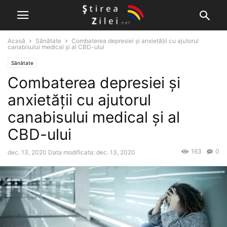
Acasă
Sănătate
Combaterea depresiei și anxietății cu ajutorul
canabisului medical și al CBD-ului
Sănătate
Combaterea depresiei și
anxietății cu ajutorul
canabisului medical și al
CBD-ului
163
0
dec. 13, 2020
Data modificata: dec. 13, 2020