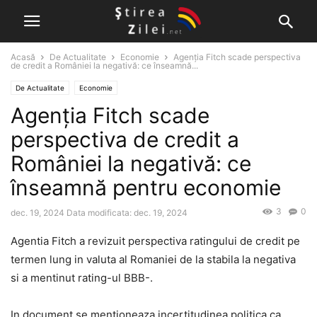
Acasă
De Actualitate
Economie
Agenția Fitch scade perspectiva
de credit a României la negativă: ce înseamnă...
De Actualitate
Economie
Agenția Fitch scade
perspectiva de credit a
României la negativă: ce
înseamnă pentru economie
3
0
dec. 19, 2024
Data modificata: dec. 19, 2024
Agentia Fitch a revizuit perspectiva ratingului de credit pe
termen lung in valuta al Romaniei de la stabila la negativa
si a mentinut rating-ul BBB-.
In document se mentioneaza incertitudinea politica ca