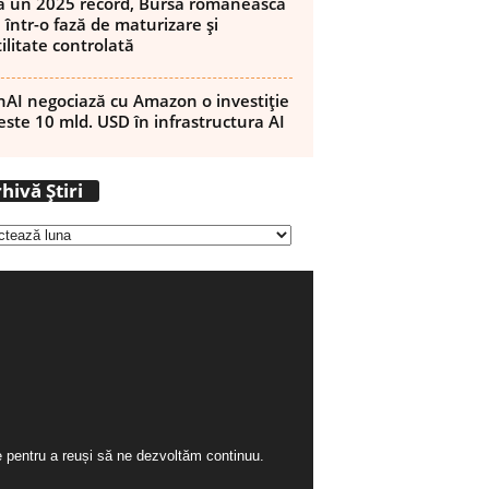
 un 2025 record, Bursa românească
 într-o fază de maturizare și
ilitate controlată
AI negociază cu Amazon o investiție
este 10 mld. USD în infrastructura AI
A
hivă Știri
r
h
i
v
ă
Ș
t
i
r
i
ie pentru a reuși să ne dezvoltăm continuu.