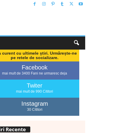
a curent cu ultimele știri. Urmărește-ne
pe retele de socializare.
Facebook
mai mult de 3400 Fani ne urmaresc deja
Twiter
mai mult de 990 Cititori
Instagram
30 Cititori
iri Recente