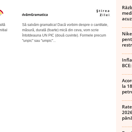
Războ
medi
acuz
altă
Să salvăm gramatica! Dacă vorbim despre o cantitate,
itial
măsură, durată (foarte) mică din ceva, vom scrie
Nike
întotdeauna UN PIC (două cuvinte). Formele precum
pent
"unpic" sau "umpic"...
rest
Infl
BCE:
Acor
la 1
petro
Rate
2026
până