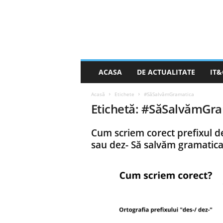
S
ACASA
DE ACTUALITATE
IT&
t
i
Acasă
Etichete
#SăSalvămGramatica
r
Etichetă: #SăSalvămGr
e
a
Z
Cum scriem corect prefixul d
i
sau dez- Să salvăm gramatica
l
e
i
.
n
e
t