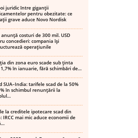
i juridic între giganții
camentelor pentru obezitate: ce
ații grave aduce Novo Nordisk
 anunță costuri de 300 mil. USD
ru concedieri: compania își
ructurează operațiunile
ația din zona euro scade sub ținta
 1,7% în ianuarie, fără schimbări de...
d SUA–India: tarifele scad de la 50%
8% în schimbul renunțării la
lul...
le la creditele ipotecare scad din
: IRCC mai mic aduce economii de
...