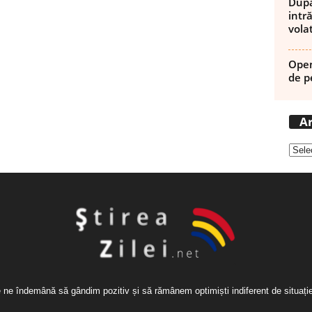
După
intră
volat
Open
de p
Ar
re ne îndemână să gândim pozitiv și să rămânem optimiști indiferent de situaț