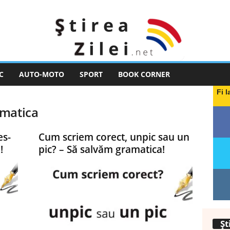
C
AUTO-MOTO
SPORT
BOOK CORNER
Fi l
amatica
es-
Cum scriem corect, unpic sau un
!
pic? – Să salvăm gramatica!
Șt