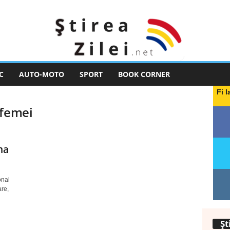
C
AUTO-MOTO
SPORT
BOOK CORNER
Fi l
 femei
ma
onal
are,
Șt