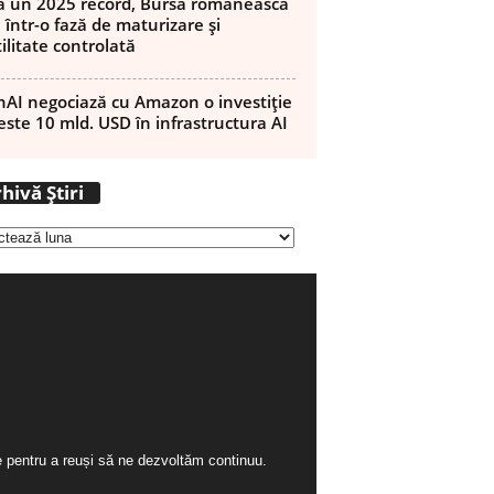
 un 2025 record, Bursa românească
 într-o fază de maturizare și
ilitate controlată
AI negociază cu Amazon o investiție
este 10 mld. USD în infrastructura AI
A
hivă Știri
r
h
i
v
ă
Ș
t
i
r
i
ie pentru a reuși să ne dezvoltăm continuu.