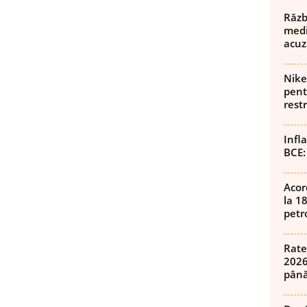
Războ
medi
acuz
Nike
pent
rest
Infl
BCE:
Acor
la 1
petro
Rate
2026
până