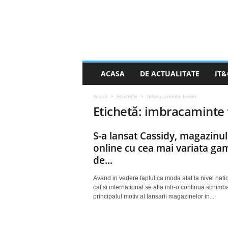
S
ACASA
DE ACTUALITATE
IT&
t
i
Acasă
Etichete
Imbracaminte femei
r
Etichetă: imbracaminte
e
a
Z
S-a lansat Cassidy, magazinul
i
online cu cea mai variata ga
l
de...
e
i
Avand in vedere faptul ca moda atat la nivel nati
.
cat si international se afla intr-o continua schimb
n
principalul motiv al lansarii magazinelor in...
e
t