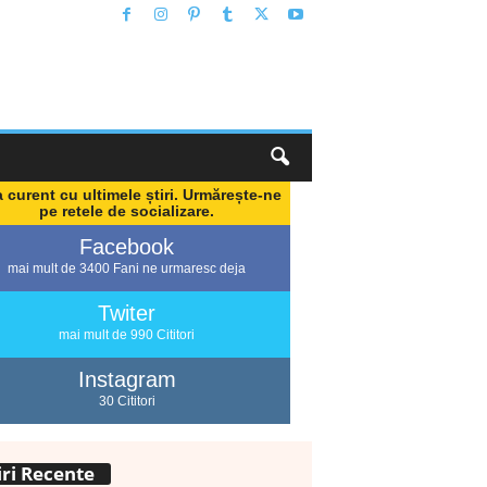
a curent cu ultimele știri. Urmărește-ne
pe retele de socializare.
Facebook
mai mult de 3400 Fani ne urmaresc deja
Twiter
mai mult de 990 Cititori
Instagram
30 Cititori
iri Recente