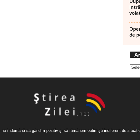
După
intră
volat
Open
de p
Ar
re ne îndemână să gândim pozitiv și să rămânem optimiști indiferent de situaț