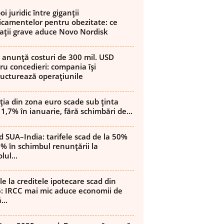
i juridic între giganții
camentelor pentru obezitate: ce
ații grave aduce Novo Nordisk
 anunță costuri de 300 mil. USD
ru concedieri: compania își
ructurează operațiunile
ația din zona euro scade sub ținta
 1,7% în ianuarie, fără schimbări de...
d SUA–India: tarifele scad de la 50%
8% în schimbul renunțării la
lul...
le la creditele ipotecare scad din
: IRCC mai mic aduce economii de
...