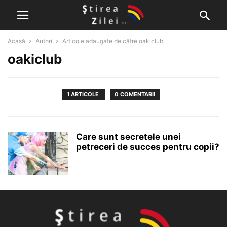
Acasă
Autori
Articole adaugate de către oakiclub
oakiclub
1 ARTICOLE
0 COMENTARII
Care sunt secretele unei
petreceri de succes pentru copii?